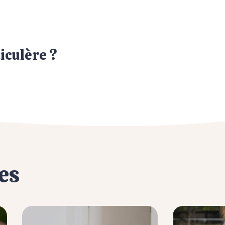
iculère ?
es