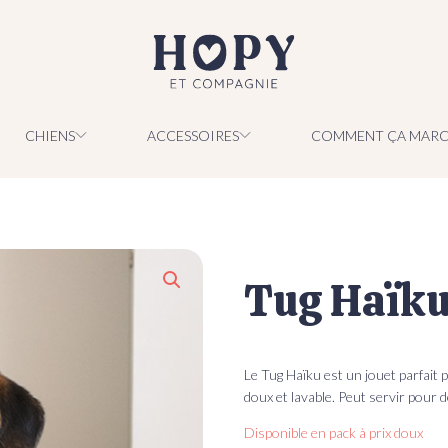
CHIENS
ACCESSOIRES
COMMENT ÇA MARC
Tug Haïk
evaux
ens
che ?
Le Tug Haïku est un jouet parfait p
doux et lavable. Peut servir pour 
Disponible en pack à prix doux