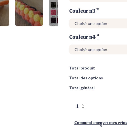
Couleur n3
*
Couleur n4
*
Total produit
Total des options
Total général
quantité
de
Tug
Comment envoyer mes crin
Haïku