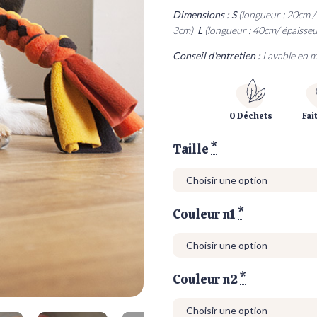
Dimensions :
S
(longueur : 20cm /
Découvrez
Découvrez
Découvrez
Comment
3cm)
L
(longueur : 40cm/ épaisseu
Les jouets pour chiens
couper les crins
Les Bracelets
Les sacs
Les
L
e
L
Conseil d'entretien :
Lavable en m
0 Déchets
Fai
Taille
*
Couleur n1
*
Couleur n2
*