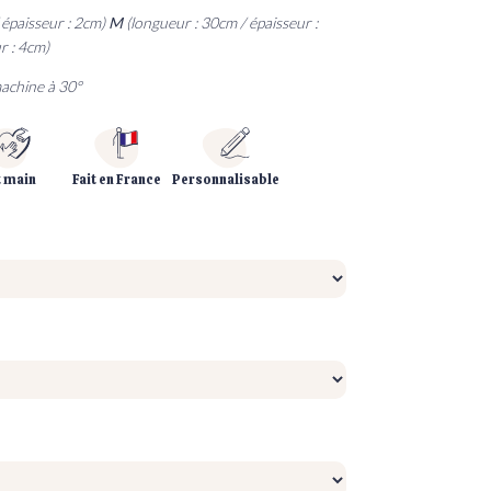
 épaisseur : 2cm)
M
(longueur : 30cm / épaisseur :
Découvrez
Découvrez
Découvrez
Comment
r : 4cm)
 packs accessoires
es packs chevaux
nvoyer les crins
es packs chiens
achine à 30°
t main
Fait en France
Personnalisable