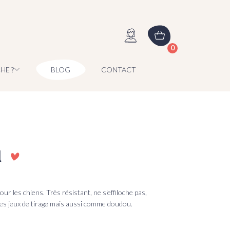
0
HE ?
BLOG
CONTACT
u
our les chiens. Très résistant, ne s'effiloche pas,
des jeux de tirage mais aussi comme doudou.