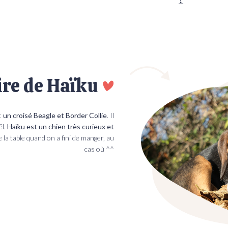
?
ire de Haïku
st
un croisé Beagle et Border Collie
. Il
ël.
Haïku est un chien très curieux et
e la table quand on a fini de manger, au
cas où ^^