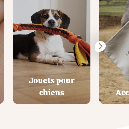
Jouets pour
chiens
Acc